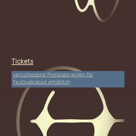
Tickets
verschiedene Preiskategorien für
Festivalpässe erhältlich