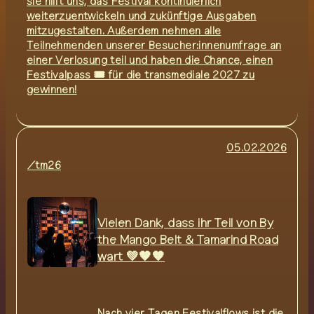
sie hilft uns, das Festival kontinuierlich
weiterzuentwickeln und zukünftige Ausgaben
mitzugestalten. Außerdem nehmen alle
Teilnehmenden unserer Besucher:innenumfrage an
einer Verlosung teil und haben die Chance, einen
Festivalpass 🎟️ für die transmediale 2027 zu
gewinnen!
05.02.2026
/tm26
Vielen Dank, dass ihr Teil von By
the Mango Belt & Tamarind Road
wart 💚🤎🧡
Nach vier Tagen Festivalflows ist die