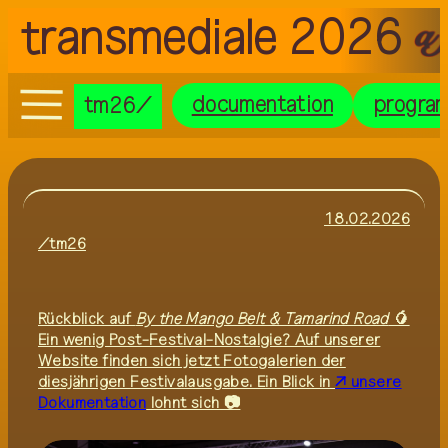
transmediale 2026
documentation
progra
DE
EN
tm26
tm26
documentation
programme
theme
18.02.2026
/tm26
netting groups
visit
credits
press
Rückblick auf
By the Mango Belt & Tamarind Road
🥭
Ein wenig Post-Festival-Nostalgie? Auf unserer
transmediale/home
Website finden sich jetzt Fotogalerien der
diesjährigen Festivalausgabe. Ein Blick in
unsere
Dokumentation
lohnt sich 📷