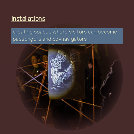
https://post.lurk.org/@kga/1159782309349
76626
installations
CANK ≈≈≈≈≈≈ Evening
programme
creating spaces where visitors can become
passengers and co•navigators
CTM x
tm club night