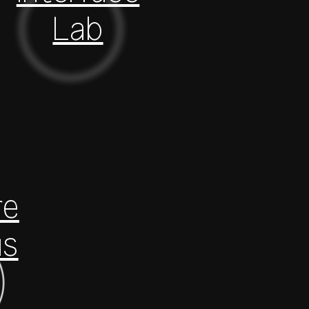
Lab
re
us