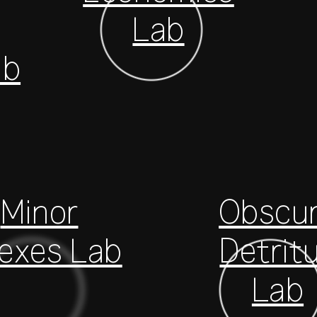
Lab
ab
Minor
Obscu
dexes Lab
Detrit
Lab