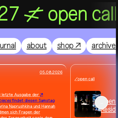
027
open cal
Nightflight
DE
EN
ournal
about
shop
↗
archive
Feelgood
Focus
05.08.2026
/open call
Focus Light
nd letzte Ausgabe der
Open C
pieces
findet diesen Samstag
→
arina Naprushkina und Hannah
Resid
idmen sich Fragen der