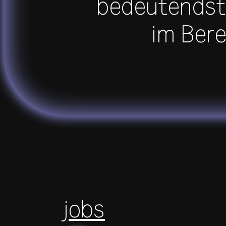
bedeutendste
im Bere
jobs