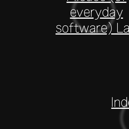
everyday
software) L
In