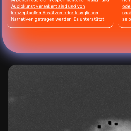
Arbeiten auf, die in experimenteller Klang- und
rich
Audiokunst verankert sind und von
ode
residency
all residencies
konzeptuellen Ansätzen oder klanglichen
unab
Narrativen getragen werden. Es unterstützt
selb
das Erkunden an den oszillierenden Rändern
die 
zwischen Klang, Musik, Erzählen, Poesie,
ver
studio
calendar
venue
Dokumentieren und mehr. Der Call läuft bis
Bew
zum 6. September 2026 ⏱️
journal
publications
about
contact
networ
shop
↗
archive
↗