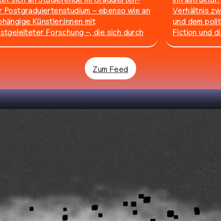
tet sich an Studierende im Graduierten-
Infrastruktur
r Postgraduiertenstudium – ebenso wie an
Verhältnis z
hängige Künstler:innen mit
und dem polit
stgeleiteter Forschung –, die sich durch
Fiction und d
Felder Audio, Kunst, Medien, Design und
of Fiction
(198
wandte theoretische Disziplinen bewegen.
Samstag, 8. 
erbt euch bis zum 25. Oktober 2026 ⌛
Sommerbad H
Zum Feed
k
team
press