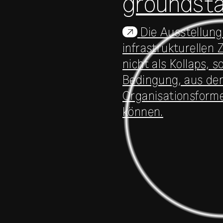
groundst
Die Ausstellung
↗
infrastrukturelle
nicht als Kollaps, s
Bedingung, aus de
Organisationsform
können.