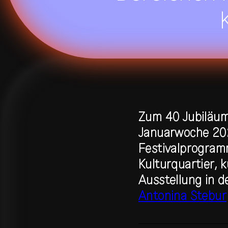
residency
all residencies
studio
calendar
venue
journal
publications
Zum 40
Jubiläum
Januarwoche 202
about
contact
networ
Festivalprogram
Kulturquartier, 
Ausstellung in 
shop
↗
Antonina Stebur
archive
↗