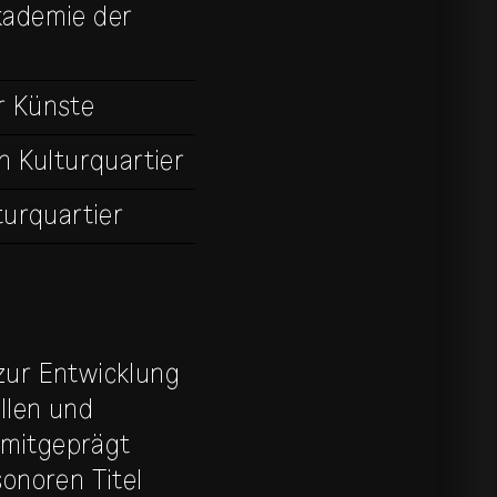
kademie der
r Künste
n Kulturquartier
turquartier
 zur Entwicklung
llen und
 mitgeprägt
onoren Titel