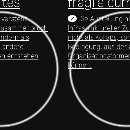
ates
fragile cur
 versteht
Die Austellung 
↗
n Zusammenbruch
Infrastruktureller
ondern als
nicht als Kollaps, so
r andere
Bedingung, aus der
en entstehen
Organisationsforme
können.