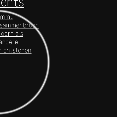
rents
nimmt
 Zusammenbruch
ndern als
 andere
n entstehen