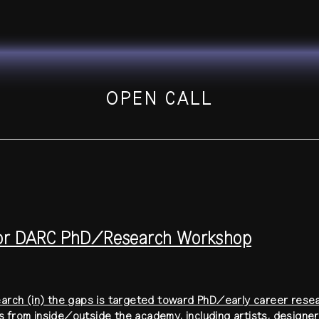
OPEN CALL
for DARC PhD/Research Workshop
search (in) the gaps is targeted toward PhD/early career res
 from inside/outside the academy, including artists, designer