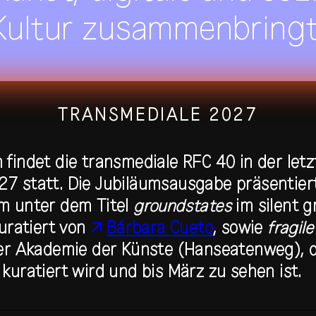
Kultur zusammenbringt
TRANSMEDIALE 2027
 findet die transmediale RFC 40 in der let
7 statt. Die Jubiläumsausgabe präsentier
k
team
press
m unter dem Titel
groundstates
im silent g
kuratiert von
Bárbara Cueto
, sowie
fragil
der Akademie der Künste (Hanseatenweg), 
kuratiert wird und bis März zu sehen ist.