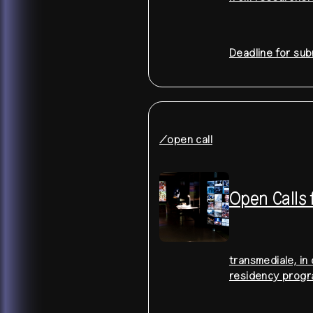
Deadline for su
/open call
Open Calls
transmediale, in 
residency prog