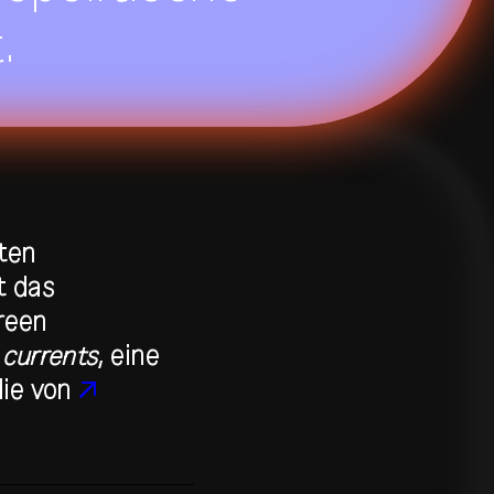
.
zten
t das
reen
e currents
, eine
die von