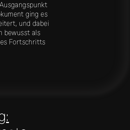
 Ausgangspunkt
okument ging es
itert, und dabei
n bewusst als
es Fortschritts
g: