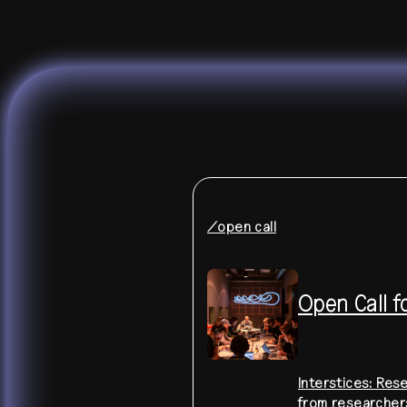
/open call
Open Call 
Interstices: Re
from researchers